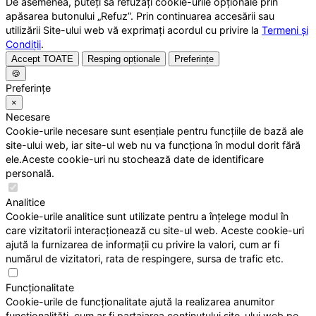
De asemenea, puteți să refuzați cookie-urile opționale prin
apăsarea butonului „Refuz”. Prin continuarea accesării sau
utilizării Site-ului web vă exprimați acordul cu privire la
Termeni și
Condiții
.
Accept TOATE
Resping opționale
Preferințe
🍪
Preferințe
×
Necesare
Cookie-urile necesare sunt esențiale pentru funcțiile de bază ale
site-ului web, iar site-ul web nu va funcționa în modul dorit fără
ele.Aceste cookie-uri nu stochează date de identificare
personală.
Analitice
Cookie-urile analitice sunt utilizate pentru a înțelege modul în
care vizitatorii interacționează cu site-ul web. Aceste cookie-uri
ajută la furnizarea de informații cu privire la valori, cum ar fi
numărul de vizitatori, rata de respingere, sursa de trafic etc.
Funcționalitate
Cookie-urile de funcționalitate ajută la realizarea anumitor
funcționalități, cum ar fi partajarea conținutului site-ului web pe