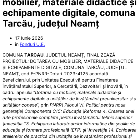
mobilier, materiale didactice și
echipamente digitale, comuna
Tarcău, județul Neamț
17 Iunie 2026
în
Fonduri U.E.
COMUNA
TARCAU
, JUDEȚUL NEAMȚ, FINALIZEAZĂ
PROIECTUL: DOTAREA CU MOBILIER, MATERIALE DIDACTICE
ȘI ECHIPAMENTE DIGITALE, COMUNA TARCĂU, JUDEȚUL
NEAMȚ, cod F-PNRR-Dotari-2023-4125 acordată
Beneficiarului, prin Unitatea Executivă pentru Finanțarea
Învățământului Superior, a Cercetării, Dezvoltării și Inovării, în
cadrul apelului ”
Dotarea cu mobilier, materiale didactice și
echipamente digitale a unităților de învățământ preuniversitar și a
unităților conexe
”, prin
PNRR\ Pilonul VI. Politici pentru noua
generație\ Componenta C15: Educație \Reforma 4. Crearea unei
rute profesionale complete pentru învățământul tehnic superior
\Investiția 13. Echiparea laboratoarelor informatice din școlile de
educație și formare profesională (EFP) și \Investiția 14. Echiparea
atelierelor de practică din unitățile de învățământ profesional și