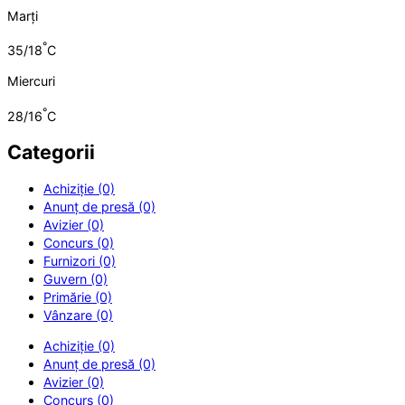
Marți
°
35/18
C
Miercuri
°
28/16
C
Categorii
Achiziție (0)
Anunț de presă (0)
Avizier (0)
Concurs (0)
Furnizori (0)
Guvern (0)
Primărie (0)
Vânzare (0)
Achiziție (0)
Anunț de presă (0)
Avizier (0)
Concurs (0)