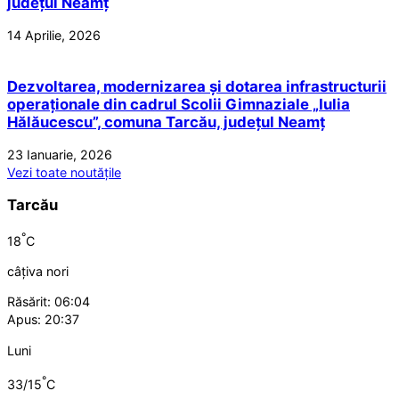
județul Neamț
14 Aprilie, 2026
Dezvoltarea, modernizarea și dotarea infrastructurii
operaționale din cadrul Scolii Gimnaziale „Iulia
Hălăucescu”, comuna Tarcău, județul Neamț
23 Ianuarie, 2026
Vezi toate noutățile
Tarcău
°
18
C
câțiva nori
Răsărit: 06:04
Apus: 20:37
Luni
°
33/15
C