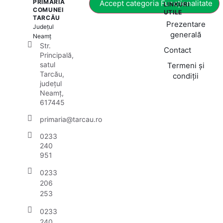
PRIMĂRIA
Accept categoria Funcționalitate
LINKURI
COMUNEI
UTILE
TARCĂU
Prezentare
Județul
generală
Neamț
Str.
Contact
Principală,
satul
Termeni și
Tarcău,
condiții
județul
Neamț,
617445
primaria@tarcau.ro
0233
240
951
0233
206
253
0233
240