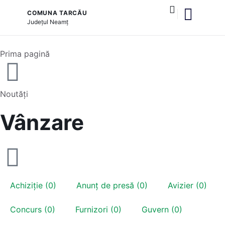
COMUNA TARCĂU
Județul
Neamț
și serviciile publice
Prima pagină
Noutăți
Vânzare
Achiziție (0)
Anunț de presă (0)
Avizier (0)
Concurs (0)
Furnizori (0)
Guvern (0)