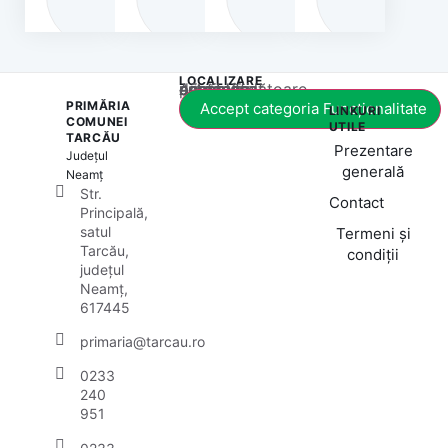
LOCALIZARE
Acest conținut este blocat până când acceptați categoria corespunzătoare de cookie-uri.
PRIMĂRIA
Accept categoria Funcționalitate
LINKURI
COMUNEI
UTILE
TARCĂU
Prezentare
Județul
generală
Neamț
Str.
Contact
Principală,
satul
Termeni și
Tarcău,
condiții
județul
Neamț,
617445
primaria@tarcau.ro
0233
240
951