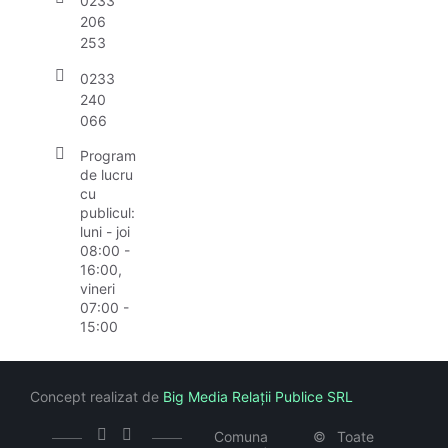
0233
206
253
0233
240
066
Program
de lucru
cu
publicul:
luni - joi
08:00 -
16:00,
vineri
07:00 -
15:00
Concept realizat de
Big Media Relații Publice SRL
Comuna
©
Toate