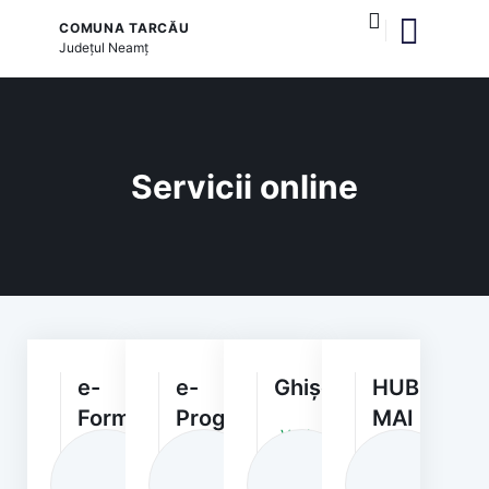
COMUNA TARCĂU
Județul
Neamț
și serviciile publice
Servicii online
e-
e-
Ghișeul.ro
HUB
Formulare
Programări
MAI
Vezi
detalii
Vezi
Vezi
Vezi
detalii
detalii
detalii