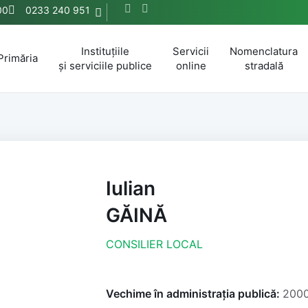
00
0233 240 951
Instituțiile
Servicii
Nomenclatura
Primăria
și serviciile publice
online
stradală
Iulian
GĂINĂ
CONSILIER LOCAL
Vechime în administrația publică:
200