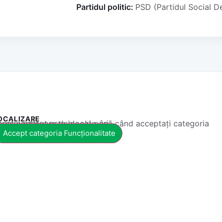
Partidul politic:
PSD (Partidul Social 
OCALIZARE
 conținut este blocat până când acceptați categoria corespunzătoare de cookie-uri.
Accept categoria Funcționalitate