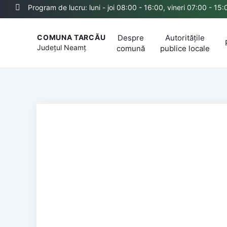
Program de lucru: luni - joi 08:00 - 16:00, vineri 07:00 - 15:
Despre
Autoritățile
COMUNA TARCĂU
Județul
Neamț
comună
publice locale