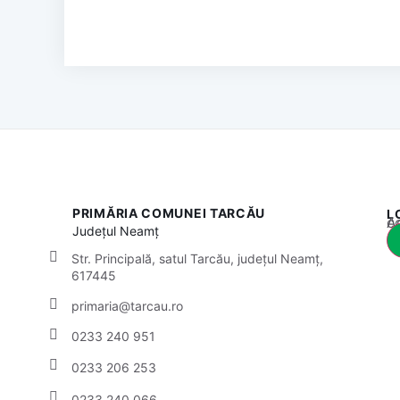
PRIMĂRIA COMUNEI TARCĂU
L
Acest
Județul
Neamț
Str. Principală, satul Tarcău, județul Neamț,
617445
primaria@tarcau.ro
0233 240 951
0233 206 253
0233 240 066